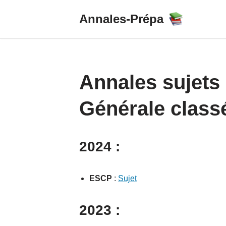
Annales-Prépa
Skip
to
content
Annales sujets 
Générale class
2024 :
ESCP
:
Sujet
2023 :